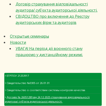
Договір страхування відповідальності
аудитора/ суб'єкта аудиторської діяльності.
СВІДОЦТВО про включення до Реєстру
аудиторських фірм та аудиторів
Открытые семинары
Новости
УВАГА! На період дії воєнного стану
працюємо у дистанційному режимі.
ЕГРПОУ 21253917
Свидетельство №0305 от 26.01.01
Свидетельство о соответствии системы контроля качества
Договір № 26051289 від 24.12.2025 страхування відповідальності
аудитора/ суб'єкта аудиторської діяльності.