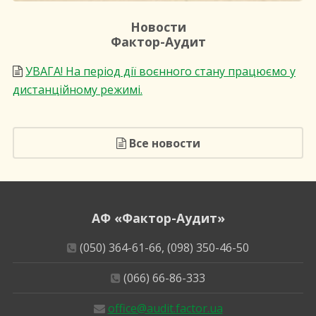
Новости
Фактор-Аудит
УВАГА! На період дії воєнного стану працюємо у
дистанційному режимі.
Все новости
АФ «Фактор-Аудит»
(050) 364-61-66, (098) 350-46-50
(066) 66-86-333
office@audit.factor.ua